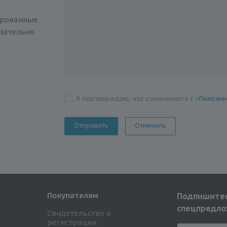
ированные
зательно
Я подтверждаю, что ознакомился с «
Положен
Отменить
Покупателям
Подпишитес
спецпредло
Свидетельство о
регистрации