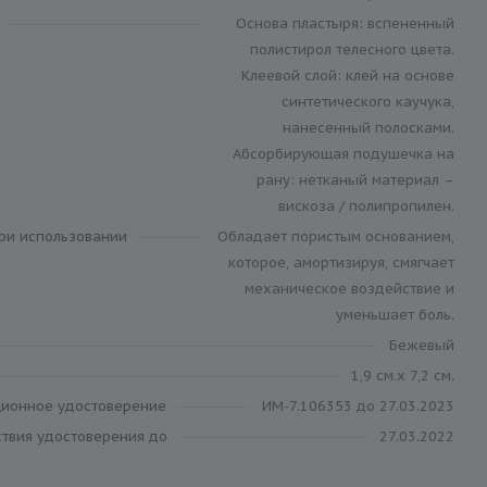
Основа пластыря: вспененный
полистирол телесного цвета.
Клеевой слой: клей на основе
синтетического каучука,
нанесенный полосками.
Абсорбирующая подушечка на
рану: нетканый материал –
вискоза / полипропилен.
ри использовании
Обладает пористым основанием,
которое, амортизируя, смягчает
механическое воздействие и
уменьшает боль.
Бежевый
1,9 см.х 7,2 см.
ционное удостоверение
ИМ-7.106353 до 27.03.2023
ствия удостоверения до
27.03.2022