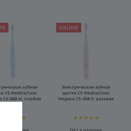
ИЯ
АКЦИЯ
трическая зубная
Электрическая зубная
а CS Medica/Сиэс
щетка CS Medica/Сиэс
 CS-888-H, голубая
Медика CS-888-F, розовая
ет в наличии
Нет в наличии