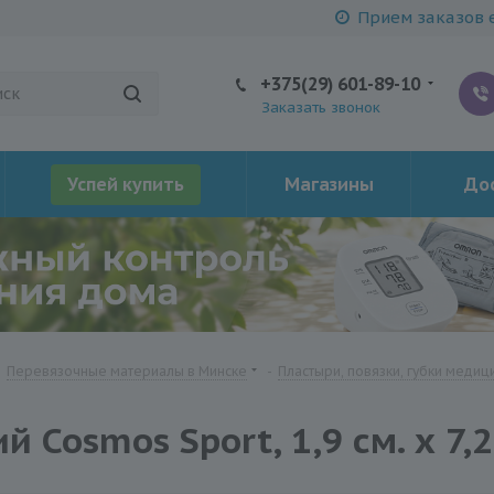
Прием заказов е
+375(29) 601-89-10
Заказать звонок
Успей купить
Магазины
Дос
-
Перевязочные материалы в Минске
-
Пластыри, повязки, губки медиц
Cosmos Sport, 1,9 см. х 7,2