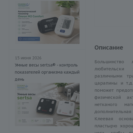
Описание
15 июня 2026
Большинство 
Умные весы sertsa® - контроль
любительски 
показателей организма каждый
различными тр
день
царапины и т.д
поможет предот
физической ак
нетканого ма
дополнительна
Клеевая основ
пластырю хорош
нога, сгибы п