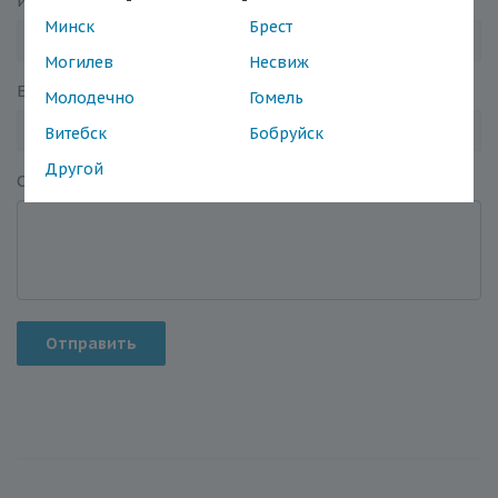
Имя
*
Минск
Брест
Могилев
Несвиж
Email
*
Молодечно
Гомель
Витебск
Бобруйск
Другой
Отзыв
*
Отправить