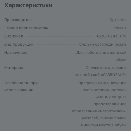
Характеристики
Производитель
Орто.Ник
Cтрана производитель
Россия
Штрихкод
4620762425178
Вид продукции
Стельки ортопедические
Назначение
Для любого вида женской
обуви
Материал
Овечья кожа, валик и
нижний слой «CARBOSANE»
Особенности при
Профилактика и лечение
использовании
плоскостопия,косточек
«Hullux valgus»
предотвращение
образования «натоптышей»,
мозолей, снятие болей,
минимум места в обуви,