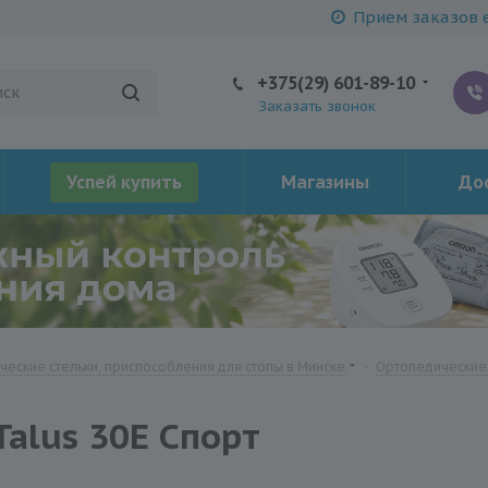
Прием заказов е
+375(29) 601-89-10
Заказать звонок
Успей купить
Магазины
Дос
еские стельки, приспособления для стопы в Минске
-
Ортопедические 
alus 30Е Спорт