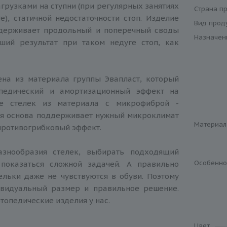
рузками на ступни (при регулярных занятиях
Cтрана п
е), статичной недостаточности стоп. Изделие
Вид прод
держивает продольный и поперечный своды
Назначен
оший результат при таком недуге стоп, как
ена из материала группы Эвапласт, который
опедический и амортизационный эффект на
ие стелек из материала с микрофиброй -
ая основа поддерживает нужный микроклимат
Материал
 противогрибковый эффект.
азнообразия стелек, выбирать подходящий
Особенно
показаться сложной задачей. А правильно
льки даже не чувствуются в обуви. Поэтому
видуальный размер и правильное решение.
топедические изделия у нас.
Цвет