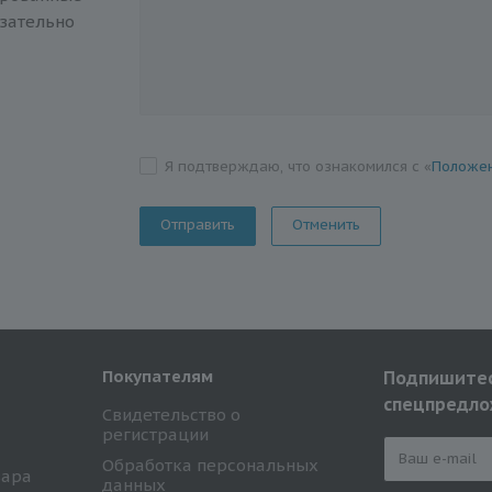
зательно
Я подтверждаю, что ознакомился с «
Положен
Отменить
Покупателям
Подпишитес
спецпредло
Свидетельство о
регистрации
Обработка персональных
вара
данных