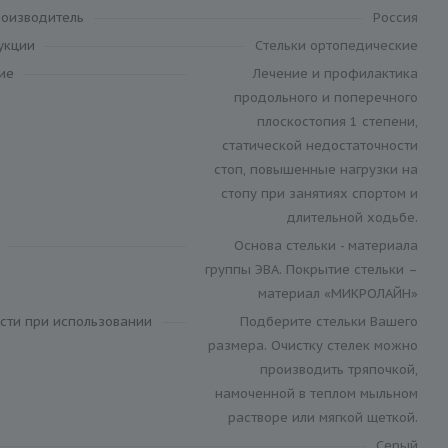
роизводитель
Россия
укции
Cтельки ортопедические
ие
Лечение и профилактика
продольного и поперечного
плоскостопия 1 степени,
статической недостаточности
стоп, повышенные нагрузки на
стопу при занятиях спортом и
длительной ходьбе.
Основа стельки - материала
группы ЭВА. Покрытие стельки –
материал «МИКРОЛАЙН»
сти при использовании
Подберите стельки Вашего
размера. Очистку стелек можно
производить тряпочкой,
намоченной в теплом мыльном
растворе или мягкой щеткой.
Серый