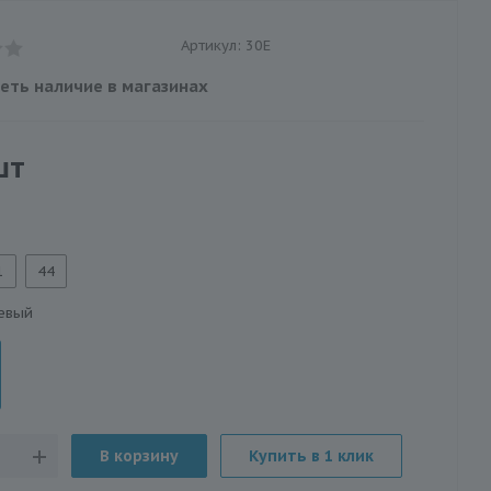
Артикул:
30Е
еть наличие в магазинах
шт
1
44
евый
В корзину
Купить в 1 клик