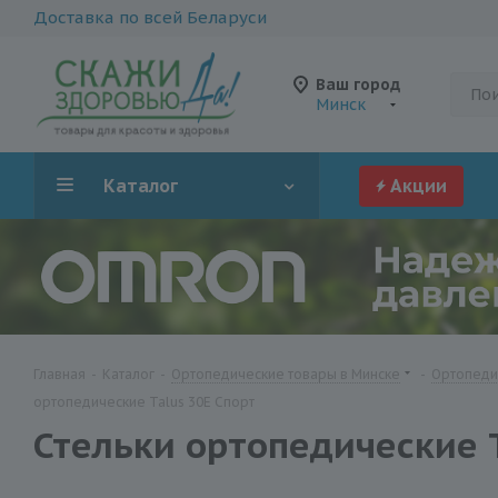
Доставка по всей Беларуси
Ваш город
Минск
Каталог
Акции
Главная
-
Каталог
-
Ортопедические товары в Минске
-
Ортопедич
ортопедические Talus 30Е Спорт
Стельки ортопедические T