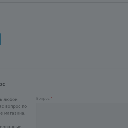
ос
Вопрос
*
ть любой
с вопрос по
е магазина.
ированные