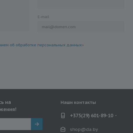
E-mail
ием об обработке персональных данных
»
ь на
Наши контакты
жения!
+375(29) 601-89-10
shop@da.by