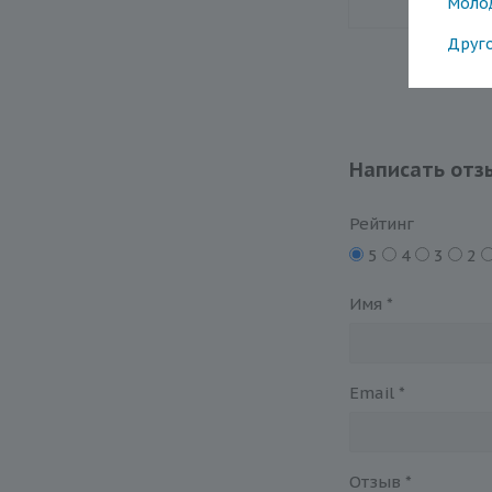
Моло
Друг
Написать отз
Рейтинг
5
4
3
2
Имя
*
Email
*
Отзыв
*