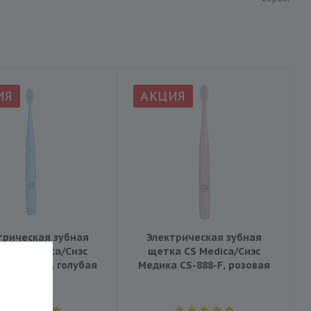
ИЯ
АКЦИЯ
трическая зубная
Электрическая зубная
а CS Medica/Сиэс
щетка CS Medica/Сиэс
 CS-888-H, голубая
Медика CS-888-F, розовая