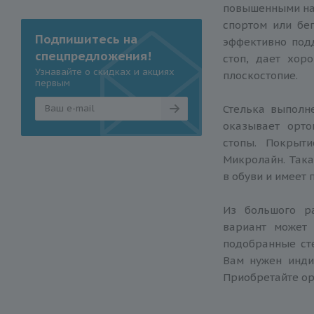
повышенными наг
спортом или бег
Подпишитесь на
эффективно под
спецпредложения!
стоп, дает хор
Узнавайте о скидках и акциях
плоскостопие.
первым
Стелька выполн
оказывает орт
стопы. Покрыт
Микролайн. Так
в обуви и имеет
Из большого р
вариант может 
подобранные сте
Вам нужен инди
Приобретайте ор