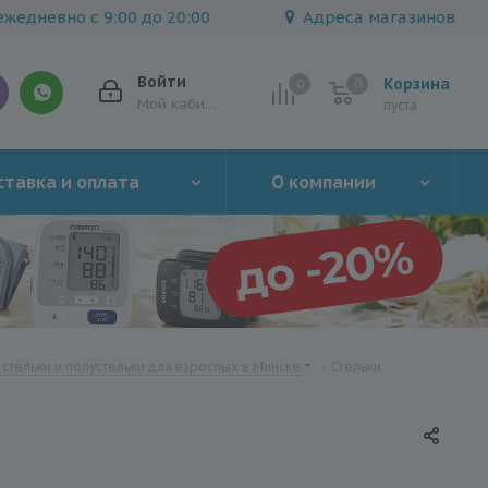
жедневно с 9:00 до 20:00
Адреса магазинов
Войти
Корзина
0
0
0
Мой кабинет
пуста
тавка и оплата
О компании
стельки и полустельки для взрослых в Минске
-
Стельки