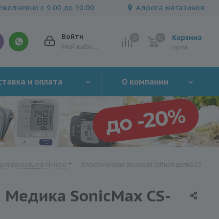
жедневно с 9:00 до 20:00
Адреса магазинов
Войти
Корзина
0
0
0
Мой кабинет
пуста
тавка и оплата
О компании
для взрослых в Минске
-
Электрическая звуковая зубная щетка CS
с Медика SonicMax CS-