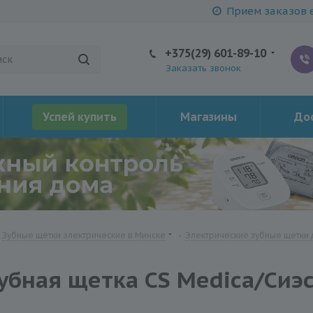
Прием заказов е
+375(29) 601-89-10
Заказать звонок
Успей купить
Магазины
Дос
Зубные щётки электрические в Минске
-
Электрические зубные щетки 
убная щетка CS Medica/Сиэ