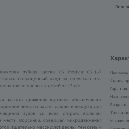
Подел
Харак
 звуковая зубная щетка CS Medica CS-167
Производ
ствлять полноценный уход за полостью рта.
Cтрана п
ена для взрослых и детей от 12 лет.
Гарантия,
Назначен
ая частота движения щетинок обеспечивает
Возрастна
ородной пены из пасты, слюны и воздуха для
Тип пита
очищения зубов со всех сторон, включая
е места. Ворсинки, совершая микродвижения
Количест
тотой, тщательно массируют десны, тем самым
Рекоменд