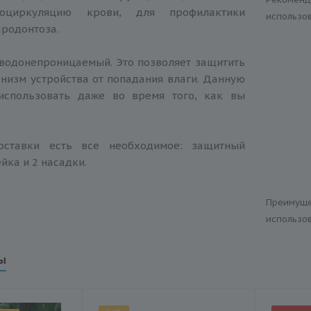
роциркуляцию крови, для профилактики
использо
ародонтоза.
водонепроницаемый. Это позволяет защитить
низм устройства от попадания влаги. Данную
использовать даже во время того, как вы
оставки есть все необходимое: защитный
йка и 2 насадки.
Преимуще
использо
ы