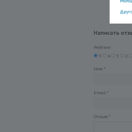
Моло
Друг
Написать отз
Рейтинг
5
4
3
2
Имя
*
Email
*
Отзыв
*