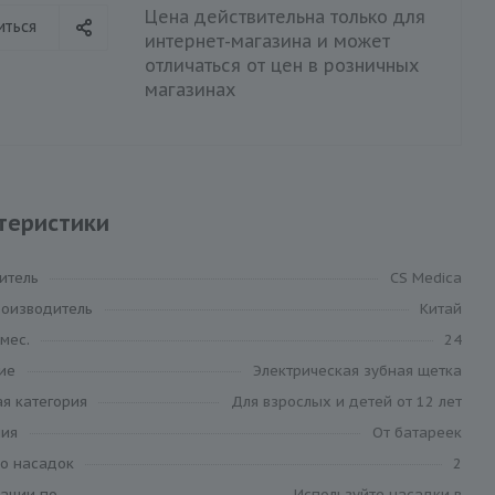
Цена действительна только для
иться
интернет-магазина и может
отличаться от цен в розничных
магазинах
теристики
итель
CS Medica
роизводитель
Китай
 мес.
24
ие
Электрическая зубная щетка
я категория
Для взрослых и детей от 12 лет
ния
От батареек
во насадок
2
ации по
Используйте насадки в