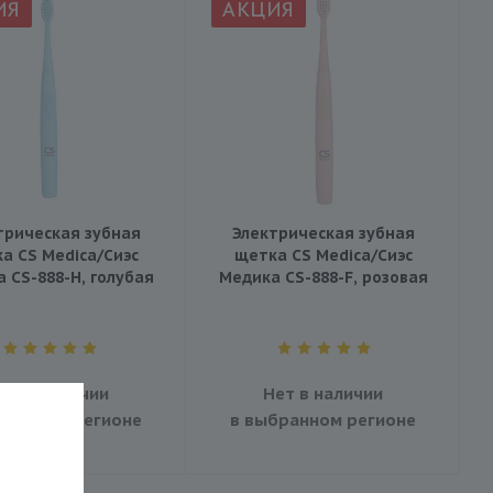
ИЯ
АКЦИЯ
трическая зубная
Электрическая зубная
а CS Medica/Сиэс
щетка CS Medica/Сиэс
 CS-888-H, голубая
Медика CS-888-F, розовая
ет в наличии
Нет в наличии
бранном регионе
в выбранном регионе