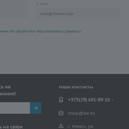
E-mail
ием об обработке персональных данных
»
ь на
Наши контакты
жения!
+375(29) 601-89-10
shop@da.by
г. Минск, ул.
 на связи