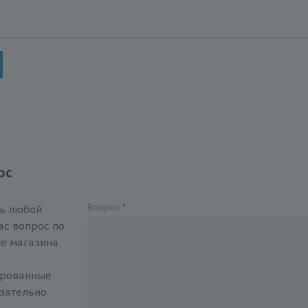
ос
Вопрос
*
ть любой
с вопрос по
е магазина.
ированные
зательно