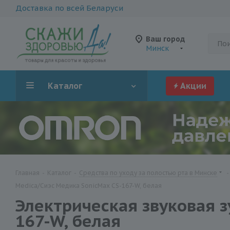
Доставка по всей Беларуси
Ваш город
Минск
Каталог
Акции
Главная
-
Каталог
-
Средства по уходу за полостью рта в Минске
-
Medica/Сиэс Медика SonicMax CS-167-W, белая
Электрическая звуковая з
167-W, белая