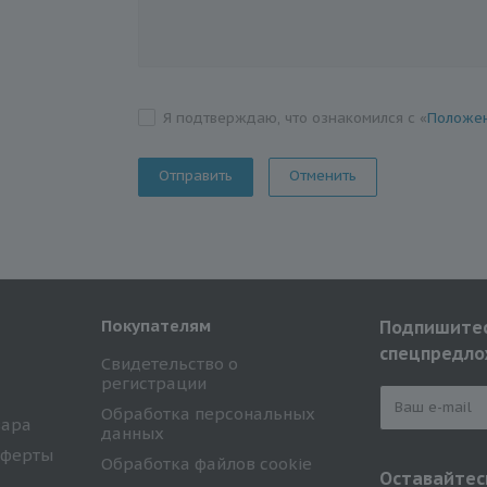
Я подтверждаю, что ознакомился с «
Положен
Отменить
Покупателям
Подпишитес
спецпредло
Свидетельство о
регистрации
Обработка персональных
вара
данных
оферты
Обработка файлов cookie
Оставайтесь