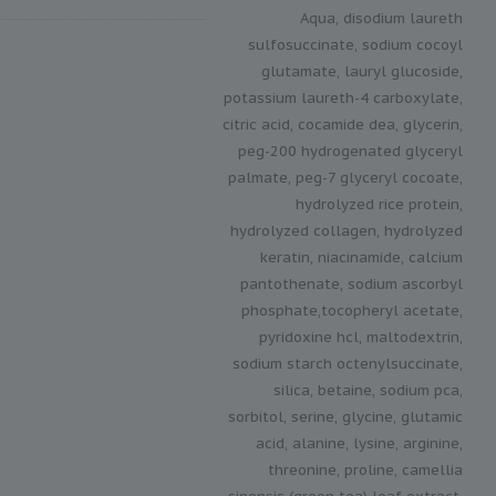
Aqua, disodium laureth
sulfosuccinate, sodium cocoyl
glutamate, lauryl glucoside,
potassium laureth-4 carboxylate,
citric acid, cocamide dea, glycerin,
peg-200 hydrogenated glyceryl
palmate, peg-7 glyceryl cocoate,
hydrolyzed rice protein,
hydrolyzed collagen, hydrolyzed
keratin, niacinamide, calcium
pantothenate, sodium ascorbyl
phosphate,tocopheryl acetate,
pyridoxine hcl, maltodextrin,
sodium starch octenylsuccinate,
silica, betaine, sodium pca,
sorbitol, serine, glycine, glutamic
acid, alanine, lysine, arginine,
threonine, proline, camellia