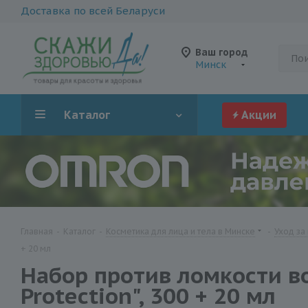
Доставка по всей Беларуси
Ваш город
Минск
Каталог
Акции
Главная
-
Каталог
-
Косметика для лица и тела в Минске
-
Уход за
+ 20 мл
Набор против ломкости вол
Protection", 300 + 20 мл