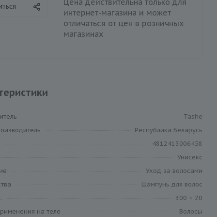
Цена действительна только для
иться
интернет-магазина и может
отличаться от цен в розничных
магазинах
теристики
итель
Tashe
роизводитель
Республика Беларусь
4812413006458
Унисекс
ие
Уход за волосами
ства
Шампунь для волос
.
300 + 20
применения на теле
Волосы