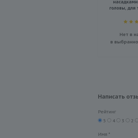
насадками
головы, для 
Нет в н
в выбранно
Написать отз
Рейтинг
5
4
3
2
Имя
*