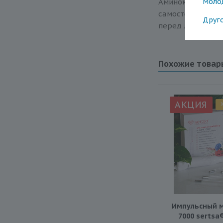
Аминокислотны
Моло
самостоятельно
Друг
перед любыми г
Похожие товар
АКЦИЯ
Импульсный м
7000 sertsa