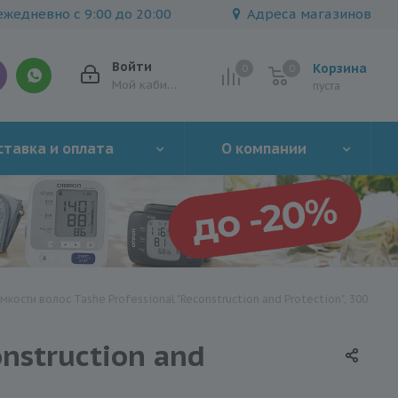
жедневно с 9:00 до 20:00
Адреса магазинов
Войти
Корзина
0
0
0
Мой кабинет
пуста
тавка и оплата
О компании
кости волос Tashe Professional "Reconstruction and Protection", 300
nstruction and