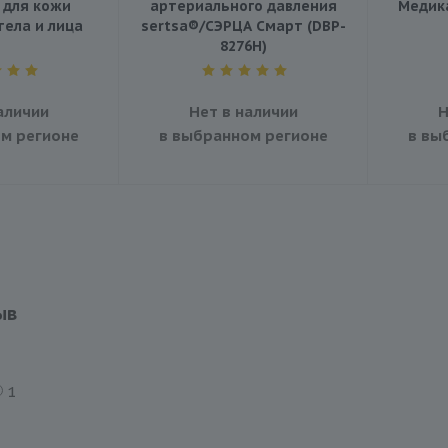
 для кожи
артериального давления
Медика
тела и лица
sertsa®/СЭРЦА Смарт (DBP-
8276H)
аличии
Нет в наличии
Н
м регионе
в выбранном регионе
в вы
ыв
1