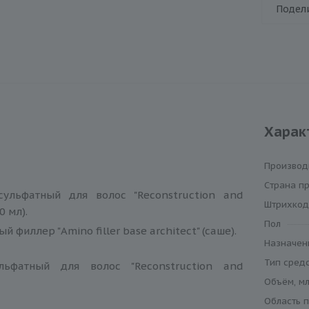
Подел
Харак
Производ
Cтрана п
ульфатный для волос "Reconstruction and
Штрихкод
0 мл).
Пол
 филлер "Amino filler base architect" (саше).
Назначен
Тип сред
льфатный для волос "Reconstruction and
Объём, мл
Область 