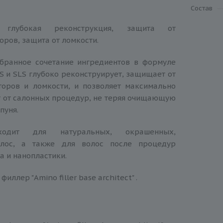
Состав
: глубокая реконструкция, защита от
оров, защита от ломкости.
бранное сочетание ингредиентов в формуле
S и SLS глубоко реконструирует, защищает от
торов и ломкости, и позволяет максимально
 от салонных процедур, не теряя очищающую
пуня.
одит для натуральных, окрашенных,
лос, а также для волос после процедур
а и нанопластики.
иллер "Amino filler base architect" .