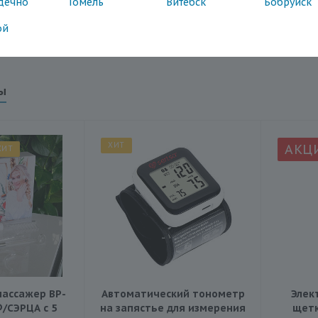
й филлер можно использовать в качестве
дечно
Гомель
Витебск
Бобруйск
й процедуры, а также в качестве подложки
ой
орячими процедурами.
ы
ХИТ
АКЦ
ХИТ
ассажер BP-
Автоматический тонометр
Элек
®/СЭРЦА с 5
на запястье для измерения
щетк