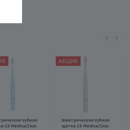
ИЯ
АКЦИЯ
трическая зубная
Электрическая зубная
а CS Medica/Сиэс
щетка CS Medica/Сиэс