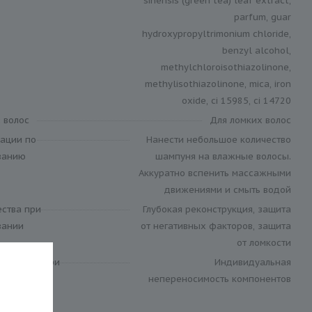
sinensis (green tea) leaf extract,
parfum, guar
hydroxypropyltrimonium chloride,
benzyl alcohol,
methylchloroisothiazolinone,
methylisothiazolinone, mica, iron
oxide, ci 15985, ci 14720
 волос
Для ломких волос
ации по
Нанести небольшое количество
ванию
шампуня на влажные волосы.
Аккуратно вспенить массажными
движениями и смыть водой
ства при
Глубокая реконструкция, защита
вании
от негативных факторов, защита
от ломкости
оказания при
Индивидуальная
вании
непереносимость компонентов