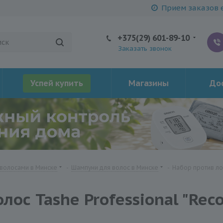
Прием заказов е
+375(29) 601-89-10
Заказать звонок
Успей купить
Магазины
Дос
 волосами в Минске
-
Шампуни для волос в Минске
-
Набор против лом
ос Tashe Professional "Reco