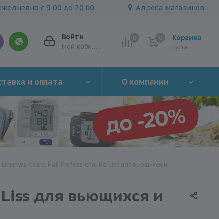
жедневно с 9:00 до 20:00
Адреса магазинов
Войти
Корзина
0
0
0
Мой кабинет
пуста
тавка и оплата
О компании
ампунь Kaaral Hair Professional Вe Liss для вьющихся и
 Liss для вьющихся и