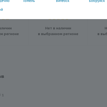
дечно
Гомель
Витебск
Бобруйск
 для кожи
артериального давления
Медика
тела и лица
sertsa®/СЭРЦА Смарт (DBP-
ой
8276H)
аличии
Нет в наличии
Н
м регионе
в выбранном регионе
в вы
ыв
1