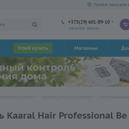
Прием заказов е
+375(29) 601-89-10
Заказать звонок
Успей купить
Магазины
Дос
 волосами в Минске
-
Шампуни для волос в Минске
-
Разглаживающий ш
aaral Hair Professional Вe