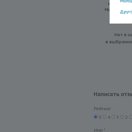
Моло
насадками
головы, для 
Друг
Нет в н
в выбранно
Написать отз
Рейтинг
5
4
3
2
Имя
*