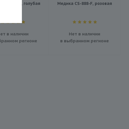
 CS-888-H, голубая
Медика CS-888-F, розовая
ет в наличии
Нет в наличии
бранном регионе
в выбранном регионе