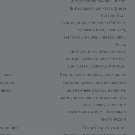
Butyrospermum Parkii Butter
(Butyrospermum Parkii (Shea)
Butter), Guar
Hydroxypropyltrimonium Chloride,
Cocamide Mea, Citric Acid,
Tetrasodium Edta, Imidazolidinyl
Urea,
Methylchloroisothiazolinone,
Methylisothiazolinone * Benzyl
Salicylate, Hydroxycitronellal
 волос
Для тонких и непослушных волос
ации по
Нанести небольшое количество
ванию
на влажные волосы. Вспенить
шампунь и нежно помассировать
кожу голову в течение
нескольких минут. Тщательно
смыть водой
ства при
Питает и распутывает
вании
непослушные волосы, придавая