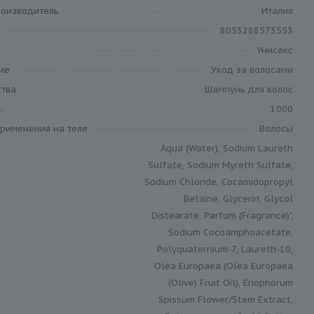
роизводитель
Италия
8053288573553
Унисекс
ие
Уход за волосами
ства
Шампунь для волос
.
1000
применения на теле
Волосы
Aqua (Water), Sodium Laureth
Sulfate, Sodium Myreth Sulfate,
Sodium Chloride, Cocamidopropyl
Betaine, Glycerin, Glycol
Distearate, Parfum (Fragrance)",
Sodium Cocoamphoacetate,
Polyquaternium-7, Laureth-10,
Olea Europaea (Olea Europaea
(Olive) Fruit Oil), Eriophorum
Spissum Flower/Stem Extract,