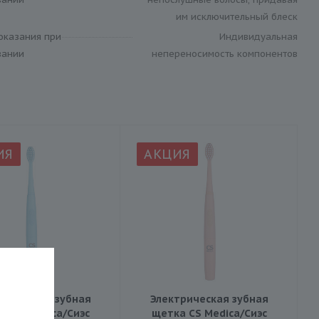
им исключительный блеск
оказания при
Индивидуальная
вании
непереносимость компонентов
ИЯ
АКЦИЯ
трическая зубная
Электрическая зубная
а CS Medica/Сиэс
щетка CS Medica/Сиэс