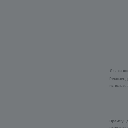
Для типов
Рекоменд
использо
Преимуще
использо