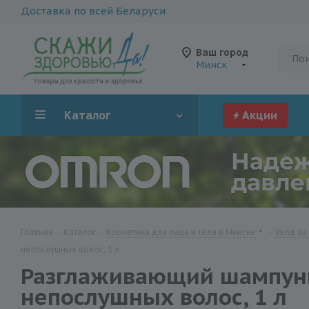
Доставка по всей Беларуси
Ваш город
Минск
Каталог
Акции
Главная
-
Каталог
-
Косметика для лица и тела в Минске
-
Уход за
непослушных волос, 1 л
Разглаживающий шампунь K
непослушных волос, 1 л