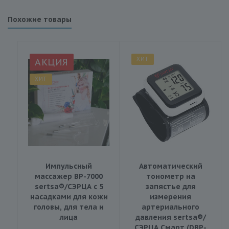
Похожие товары
ХИТ
АКЦИЯ
ХИТ
Импульсный
Автоматический
массажер BP-7000
тонометр на
sertsa®/СЭРЦА с 5
запястье для
насадками для кожи
измерения
головы, для тела и
артериального
лица
давления sertsa®/
СЭРЦА Смарт (DBP-