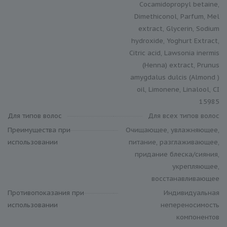
Cocamidopropyl betaine,
Dimethiconol, Parfum, Mel
extract, Glycerin, Sodium
hydroxide, Yoghurt Extract,
Citric acid, Lawsonia inermis
(Henna) extract, Prunus
amygdalus dulcis (Almond )
oil, Limonene, Linalool, CI
15985
Для типов волос
Для всех типов волос
Преимущества при
Очищающее, увлажняющее,
использовании
питание, разглаживающее,
придание блеска/сияния,
укрепляющее,
восстанавливающее
Противопоказания при
Индивидуальная
использовании
непереносимость
компонентов