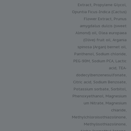
Extract, Propylene Glycol,
Opuntia Ficus-Indica (Cactus)
Flower Extract, Prunus
amygdalus dulcis (sweet
Almond) oil, Olea europaea
(Olive) fruit oil, Argania
spinosa (Argan) bernet oil,
Panthenol, Sodium chloride,
PEG-90M, Sodium PCA, Lactic
acid, TEA-
dodecylbenzenesulfonate,
Citric acid, Sodium Benzoate,
Potassium sorbate, Sorbitol,
Phenoxyethanol, Magnesium
um Nitrate, Magnesium
chiaride,
Methylchloroisothiazolinone,
Methylisothiazolinone,