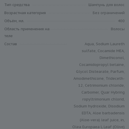
Тип средства
Шампунь для волос
Возрастная категория
Без ограничений
Объём, мл.
400
Область применения на
Волосы
теле
Состав
Aqua, Sodium Laureth
sulfate, Cocamide MEA,
Dimethiconol,
Cocamidopropyl betaine,
Glycol Distearate, Parfum,
Amodimethicone, Trideceth-
12, Cetrimonium chloride,
Carbomer, Quar Hybring
ropyltrimonium chlorid,
Sodium hydroxide, Disodium
EDTA, Aloe barbadensis
(Aloe-vera) leaf juice, in,
Olea Europaea L Leaf (Olive)