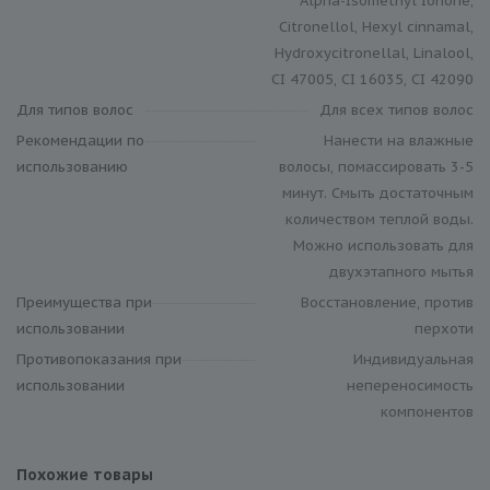
Alpha-Isomethyl Ionone,
Citronellol, Hexyl cinnamal,
Hydroxycitronellal, Linalool,
CI 47005, CI 16035, CI 42090
Для типов волос
Для всех типов волос
Рекомендации по
Нанести на влажные
использованию
волосы, помассировать 3-5
минут. Смыть достаточным
количеством теплой воды.
Можно использовать для
двухэтапного мытья
Преимущества при
Восстановление, против
использовании
перхоти
Противопоказания при
Индивидуальная
использовании
непереносимость
компонентов
Похожие товары