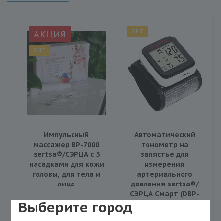
ХИТ
АКЦИЯ
ХИТ
Импульсный
Автоматический
массажер BP-7000
тонометр на
sertsa®/СЭРЦА с 5
запястье для
насадками для кожи
измерения
головы, для тела и
артериального
лица
давления sertsa®/
СЭРЦА Смарт (DBP-
Выберите город
8276H)