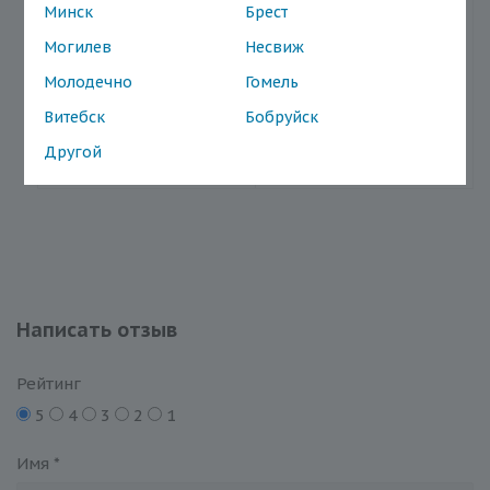
Минск
Брест
Нет в наличии
Нет в наличии
Могилев
Несвиж
в выбранном
в выбранном
Молодечно
Гомель
регионе
регионе
Витебск
Бобруйск
Подробнее
Подробнее
Другой
Написать отзыв
Рейтинг
5
4
3
2
1
Имя
*