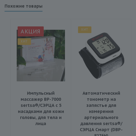
Похожие товары
ХИТ
АКЦИЯ
ХИТ
Импульсный
Автоматический
массажер BP-7000
тонометр на
sertsa®/СЭРЦА с 5
запястье для
насадками для кожи
измерения
головы, для тела и
артериального
лица
давления sertsa®/
СЭРЦА Смарт (DBP-
8276H)