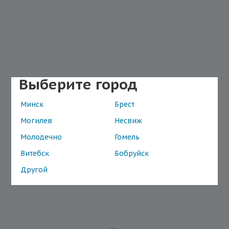
Выберите город
Массажер с шипами Лапонька 6
Минск
Брест
Наличие в магазинах
Могилев
Несвиж
Артикул: MA-5421
Молодечно
Гомель
Витебск
Бобруйск
Нет в наличии
Другой
в выбранном регионе