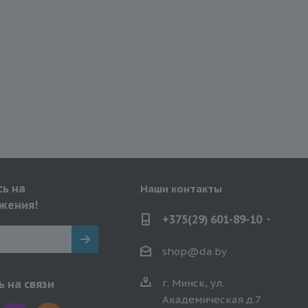
ь на
Наши контакты
жения!
+375(29) 601-89-10
shop@da.by
г. Минск, ул.
 на связи
Академическая д.7