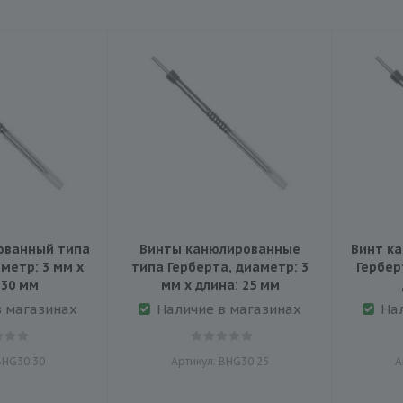
ованный типа
Винты канюлированные
Винт к
метр: 3 мм х
типа Герберта, диаметр: 3
Гербер
 30 мм
мм х длина: 25 мм
в магазинах
Наличие в магазинах
На
BHG30.30
Артикул: BHG30.25
А