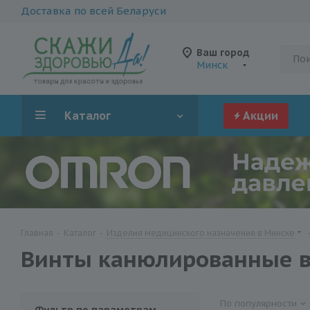
Доставка по всей Беларуси
Ваш город
Минск
Каталог
Акции
Главная
-
Каталог
-
Изделия медицинского назначения в Минске
Винты канюлированныe в
По популярности
Фильтр по параметрам