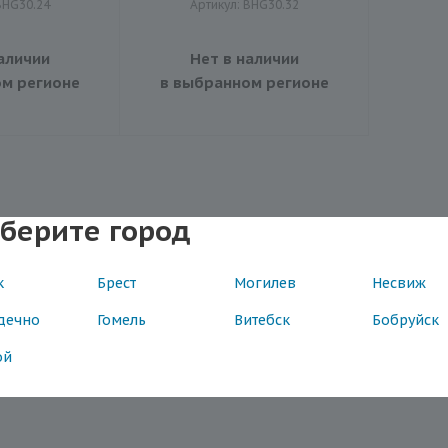
BHG30.24
Артикул: BHG30.32
аличии
Нет в наличии
м регионе
в выбранном регионе
берите город
к
Брест
Могилев
Несвиж
дечно
Гомель
Витебск
Бобруйск
ой