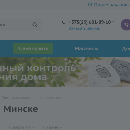
Прием заказов е
+375(29) 601-89-10
Заказать звонок
Успей купить
Магазины
Дос
-
Винты канюлированныe в Минске
 Минске
По алфавиту
По цене