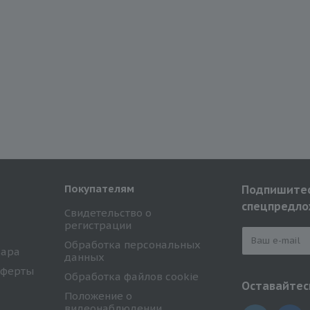
Покупателям
Подпишитес
спецпредло
Свидетельство о
регистрации
Обработка персональных
вара
данных
оферты
Обработка файлов cookie
Оставайтесь
Положение о
видеонаблюдении