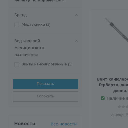
Бренд
Медтехника (
5
)
Вид изделий
медицинского
назначения
Винты канюлированныe (
5
)
Винт канюлир
Герберта, диа
длина:
Сбросить
Наличие 
Артикул: 
Новости
Все новости