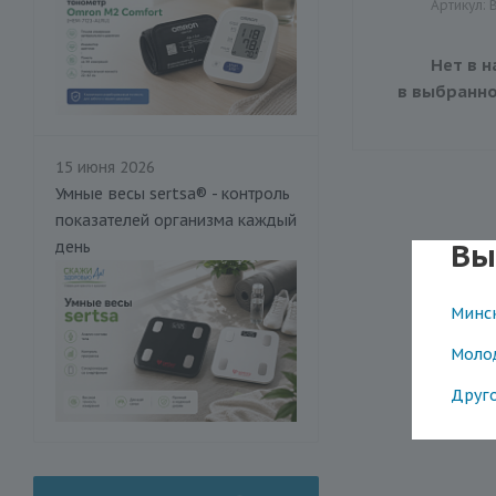
Артикул: 
Нет в н
в выбранно
15 июня 2026
Умные весы sertsa® - контроль
показателей организма каждый
Вы
день
Минс
Моло
Друг