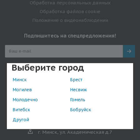
Обработка персональных данных
Обработка файлов cookie
Положение о видеонаблюдении
Подпишитесь на спецпредложения!
Выберите город
Оставайтесь на связи
Минск
Брест
Могилев
Несвиж
Молодечно
Гомель
Наши контакты
Витебск
Бобруйск
+375(29) 601-89-10
shop@da.by
Другой
г. Минск, ул. Академическая д.7