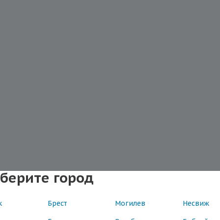
берите город
к
Брест
Могилев
Несвиж