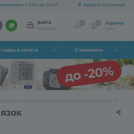
жедневно с 9:00 до 20:00
Адреса магазинов
Войти
Корзина
0
0
0
Мой кабинет
пуста
тавка и оплата
О компании
do для сухожилий и связок (порошок+таблетки+капсулы) № 30
язок