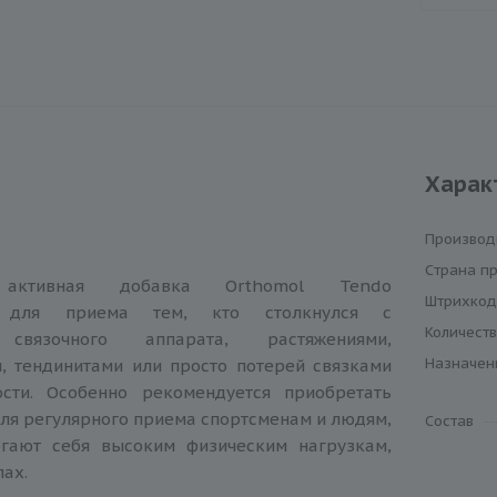
Харак
Производ
Cтрана п
и активная добавка Orthomol Tendo
Штрихкод
а для приема тем, кто столкнулся с
Количеств
 связочного аппарата, растяжениями,
Назначен
, тендинитами или просто потерей связками
ости. Особенно рекомендуется приобретать
ля регулярного приема спортсменам и людям,
Состав
гают себя высоким физическим нагрузкам,
лах.