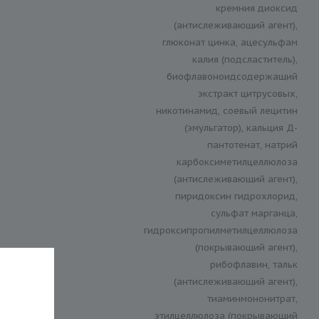
кремния диоксид
(антислеживающий агент),
глюконат цинка, ацесульфам
калия (подсластитель),
биофлавоноидсодержащий
экстракт цитрусовых,
никотинамид, соевый лецитин
(эмульгатор), кальция Д-
пантотенат, натрий
карбоксиметилцеллюлоза
(антислеживающий агент),
пиридоксин гидрохлорид,
сульфат марганца,
гидроксипропилметилцеллюлоза
(покрывающий агент),
рибофлавин, тальк
(антислеживающий агент),
тиаминмононитрат,
этилцеллюлоза (покрывающий