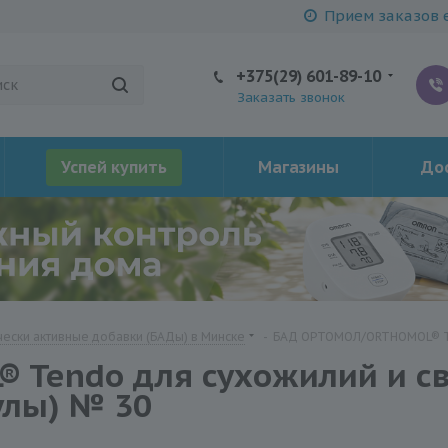
Прием заказов е
+375(29) 601-89-10
Заказать звонок
Успей купить
Магазины
Дос
ески активные добавки (БАДы) в Минске
-
БАД ОРТОМОЛ/ORTHOMOL® Ten
Tendo для сухожилий и св
улы) № 30