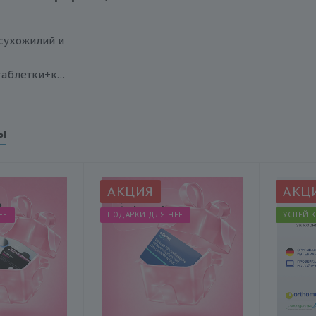
сухожилий и
(порошок+таблетки+капсулы)
ы
АКЦИЯ
АКЦ
ЕЕ
ПОДАРКИ ДЛЯ НЕЕ
УСПЕЙ 