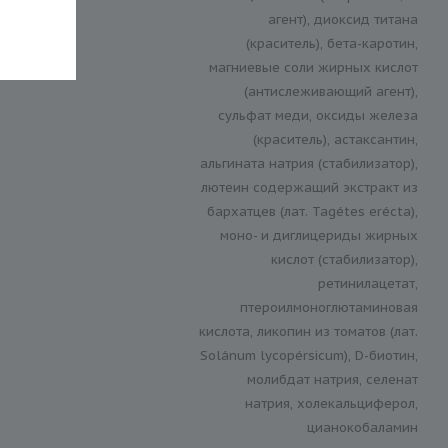
агент), диоксид титана
(краситель), бета-каротин,
магниевые соли жирных кислот
(антислеживающий агент),
сульфат меди, оксиды железа
(краситель), астаксантин,
альгината натрия (стабилизатор),
лютеин содержащий экстракт из
бархатцев (лат. Tagétes erécta),
моно- и диглицериды жирных
кислот (стабилизатор),
ретинилацетат,
птероилмоноглютаминовая
кислота, ликопин из томатов (лат.
Solánum lycopérsicum), D-биотин,
молибдат натрия, селенат
натрия, холекальциферол,
цианокобаламин