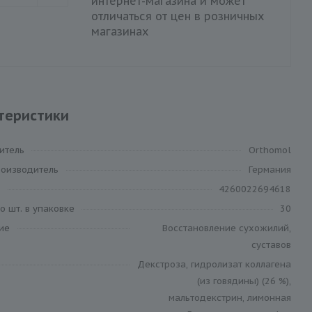
интернет-магазина и может
отличаться от цен в розничных
магазинах
теристики
итель
Orthomol
роизводитель
Германия
4260022694618
о шт. в упаковке
30
ие
Восстановление сухожилий,
суставов
Декстроза, гидролизат коллагена
(из говядины) (26 %),
мальтодекстрин, лимонная