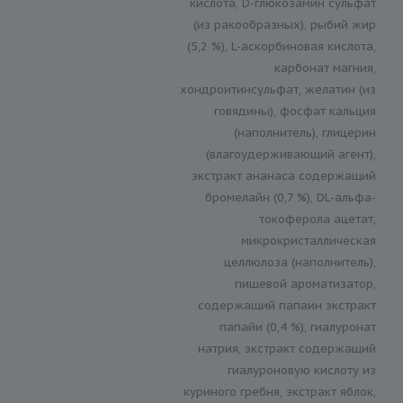
кислота, D-глюкозамин сульфат
(из ракообразных), рыбий жир
(5,2 %), L-аскорбиновая кислота,
карбонат магния,
хондроитинсульфат, желатин (из
говядины), фосфат кальция
(наполнитель), глицерин
(влагоудерживающий агент),
экстракт ананаса содержащий
бромелайн (0,7 %), DL-альфа-
токоферола ацетат,
микрокристаллическая
целлюлоза (наполнитель),
пищевой ароматизатор,
содержащий папаин экстракт
папайи (0,4 %), гиалуронат
натрия, экстракт содержащий
гиалуроновую кислоту из
куриного гребня, экстракт яблок,