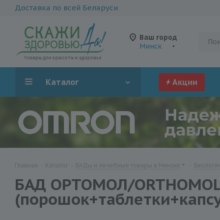
Доставка по всей Беларуси
Ваш город
Минск
Каталог
Акции
Главная
-
Каталог
-
БАДы и лечебные товары в Минске
-
Биологич
БАД ОРТОМОЛ/ORTHOMOL® 
(порошок+таблетки+капс