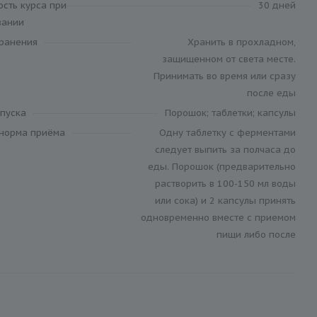
ость курса при
30 дней
вании
хранения
Хранить в прохладном,
защищенном от света месте.
Принимать во время или сразу
после еды
пуска
Порошок; таблетки; капсулы
 норма приёма
Одну таблетку с ферментами
следует выпить за полчаса до
еды. Порошок (предварительно
растворить в 100-150 мл воды
или сока) и 2 капсулы принять
одновременно вместе с приемом
пищи либо после