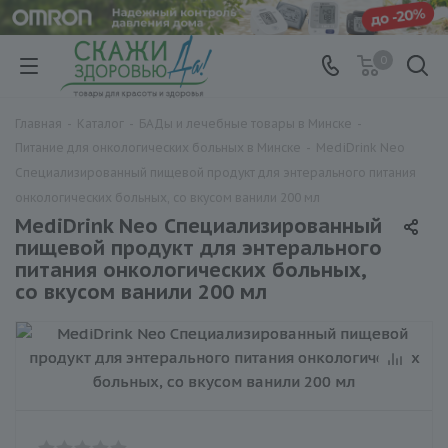
0
Главная
-
Каталог
-
БАДы и лечебные товары в Минске
-
Питание для онкологических больных в Минске
-
MediDrink Neo
Специализированный пищевой продукт для энтерального питания
онкологических больных, со вкусом ванили 200 мл
MediDrink Neo Специализированный
пищевой продукт для энтерального
питания онкологических больных,
со вкусом ванили 200 мл