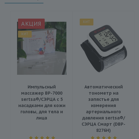
ХИТ
АКЦИЯ
ХИТ
Импульсный
Автоматический
массажер BP-7000
тонометр на
sertsa®/СЭРЦА с 5
запястье для
насадками для кожи
измерения
головы, для тела и
артериального
лица
давления sertsa®/
СЭРЦА Смарт (DBP-
8276H)