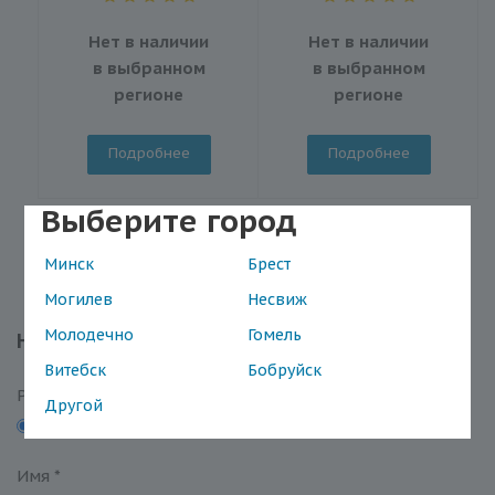
Нет в наличии
Нет в наличии
в выбранном
в выбранном
регионе
регионе
Подробнее
Подробнее
Выберите город
Минск
Брест
Могилев
Несвиж
Молодечно
Гомель
Написать отзыв
Витебск
Бобруйск
Рейтинг
Другой
5
4
3
2
1
Имя
*