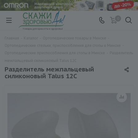
0
Главная
-
Каталог
-
Ортопедические товары в Минске
-
Ортопедические стельки, приспособления для стопы в Минске
-
Ортопедические приспособления для стопы в Минске
-
Разделитель
межпальцевый силиконовый Talus 12С
Разделитель межпальцевый
силиконовый Talus 12С