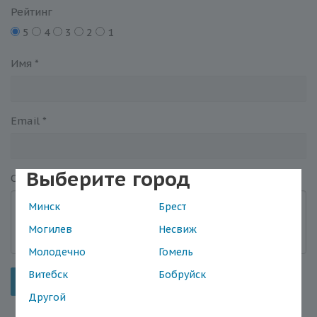
Рейтинг
5
4
3
2
1
Имя
*
Email
*
Выберите город
Отзыв
*
Минск
Брест
Могилев
Несвиж
Молодечно
Гомель
Витебск
Бобруйск
Отправить
Другой