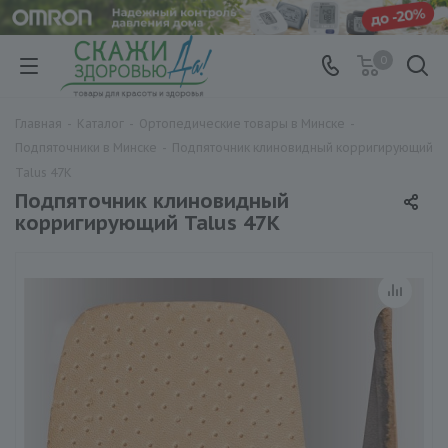
0
Главная
-
Каталог
-
Ортопедические товары в Минске
-
Подпяточники в Минске
-
Подпяточник клиновидный корригирующий
Talus 47K
Подпяточник клиновидный
корригирующий Talus 47K