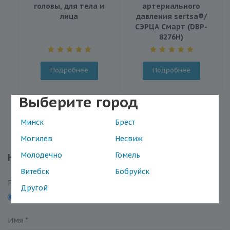
головы, для тела и
артериального
лица
давления sertsa®/
СЭРЦА Смарт (DBP-
8276H)
Подробнее
Подробнее
Выберите город
Минск
Брест
Могилев
Несвиж
Молодечно
Гомель
Написать отзыв
Витебск
Бобруйск
Рейтинг
Другой
5
4
3
2
1
Имя
*