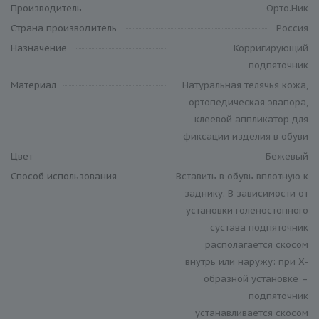
Производитель
Орто.Ник
Cтрана производитель
Россия
Назначение
Корригирующий
подпяточник
Материал
Натуральная телячья кожа,
ортопедическая эвапора,
клеевой аппликатор для
фиксации изделия в обуви
Цвет
Бежевый
Способ использования
Вставить в обувь вплотную к
заднику. В зависимости от
установки голеностопного
сустава подпяточник
располагается скосом
внутрь или наружу: при Х-
образной установке –
подпяточник
устанавливается скосом