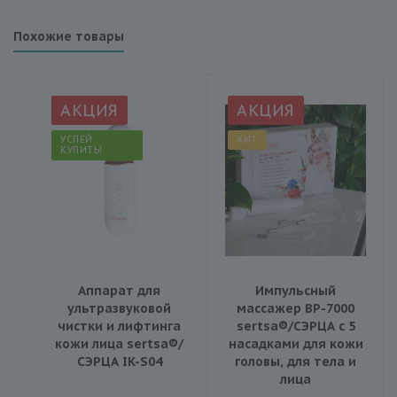
Похожие товары
АКЦИЯ
АКЦИЯ
УСПЕЙ
ХИТ
КУПИТЬ!
Аппарат для
Импульсный
ультразвуковой
массажер BP-7000
чистки и лифтинга
sertsa®/СЭРЦА с 5
кожи лица sertsa®/
насадками для кожи
СЭРЦА IK-S04
головы, для тела и
лица