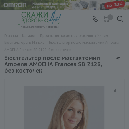
0
Главная
-
Каталог
-
Продукция после мастэктомии в Минске
-
Бюстгальтеры в Минске
-
Бюстгальтер после мастэктомии Amoena
АМОЕНА Frances SB 2128, без косточек
Бюстгальтер после мастэктомии
Amoena АМОЕНА Frances SB 2128,
без косточек