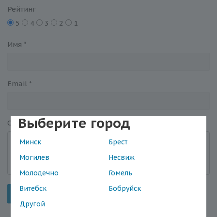
Рейтинг
5
4
3
2
1
Имя
*
Email
*
Выберите город
Отзыв
*
Минск
Брест
Могилев
Несвиж
Молодечно
Гомель
Витебск
Бобруйск
Отправить
Другой