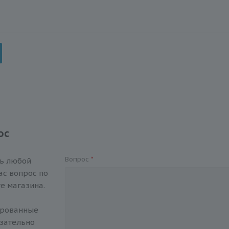
ос
Вопрос
*
ть любой
с вопрос по
е магазина.
ированные
зательно