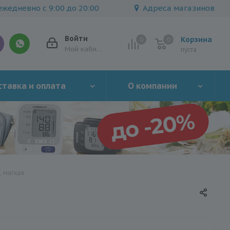
жедневно с 9:00 до 20:00
Адреса магазинов
Войти
Корзина
0
0
0
Мой кабинет
пуста
тавка и оплата
О компании
, мягкая