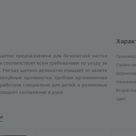
Харак
щетка предназначена для безопасной чистки
Производ
и соответствует всем требованиям по уходу за
Cтрана п
. Мягкая щетина деликатно очищает от налета
Штрихкод
ежзубные промежутки. Удобная эргономичная
Назначен
работана специально для детей, а резиновые
Возрастна
ращают скольжение в руке.
Цвет
ы