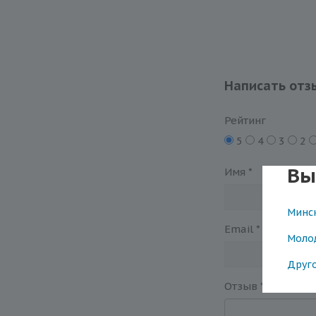
Написать отз
Рейтинг
5
4
3
2
Вы
Имя
*
Минс
Email
*
Моло
Друг
Отзыв
*