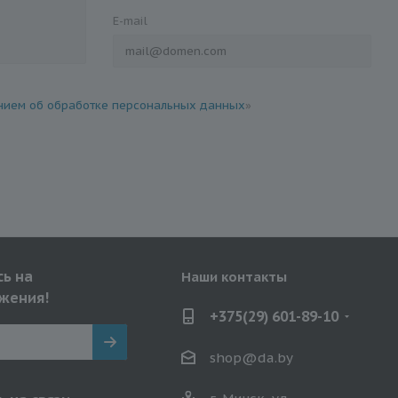
E-mail
ием об обработке персональных данных
»
ь на
Наши контакты
жения!
+375(29) 601-89-10
shop@da.by