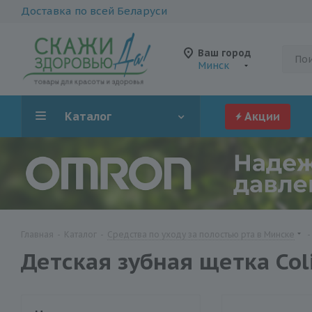
Доставка по всей Беларуси
Ваш город
Минск
Каталог
Акции
Главная
-
Каталог
-
Средства по уходу за полостью рта в Минске
-
Детская зубная щетка Coli