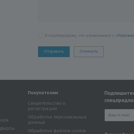
Я подтверждаю, что ознакомился с «
Положен
Отменить
Покупателям
Подпишитес
спецпредло
Свидетельство о
регистрации
Обработка персональных
вара
данных
оферты
Обработка файлов cookie