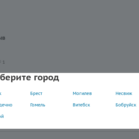
ыв
1
берите город
к
Брест
Могилев
Несвиж
дечно
Гомель
Витебск
Бобруйск
ой