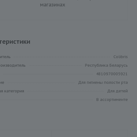
магазинах
теристики
итель
Colibris
роизводитель
Республика Беларусь
4810970005921
ие
Для гигиены полости рта
я категория
Для детей
В ассортименте