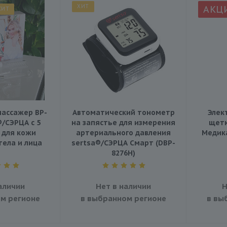
ХИТ
АКЦ
ХИТ
ассажер BP-
Автоматический тонометр
Элек
®/СЭРЦА с 5
на запястье для измерения
щетк
 для кожи
артериального давления
Медика
тела и лица
sertsa®/СЭРЦА Смарт (DBP-
8276H)
аличии
Нет в наличии
Н
м регионе
в выбранном регионе
в вы