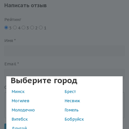
Написать отзыв
Рейтинг
5
4
3
2
1
Имя
*
Email
*
Выберите город
Отзыв
*
Минск
Брест
Могилев
Несвиж
Молодечно
Гомель
Витебск
Бобруйск
Другой