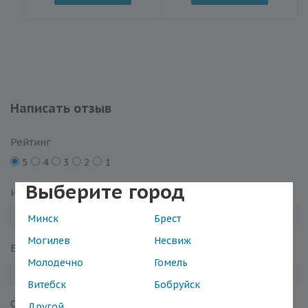
Написать отзыв
Рейтинг
5
4
3
2
1
Выберите город
Имя
*
Минск
Брест
Могилев
Несвиж
Email
*
Молодечно
Гомель
Витебск
Бобруйск
Отзыв
*
Другой