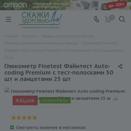
0
Главная
-
Каталог
-
Товары для диабета в Минске
-
Приборы для контроля глюкозы в Минске
-
Глюкометр Finetest
Файнтест Auto-coding Premium с тест-полосками 50 шт и ланцетами
25 шт
Глюкометр Finetest Файнтест Auto-
coding Premium с тест-полосками 50
шт и ланцетами 25 шт
АКЦИЯ
УСПЕЙ КУПИТЬ!
Смотреть наличие в магазинах