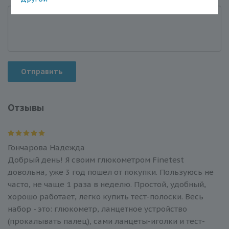
Отправить
Отзывы
Гончарова Надежда
Добрый день! Я своим глюкометром Finetest
довольна, уже 3 год пошел от покупки. Пользуюсь не
часто, не чаще 1 раза в неделю. Простой, удобный,
хорошо работает, легко купить тест-полоски. Весь
набор - это: глюкометр, ланцетное устройство
(прокалывать палец), сами ланцеты-иголки и тест-