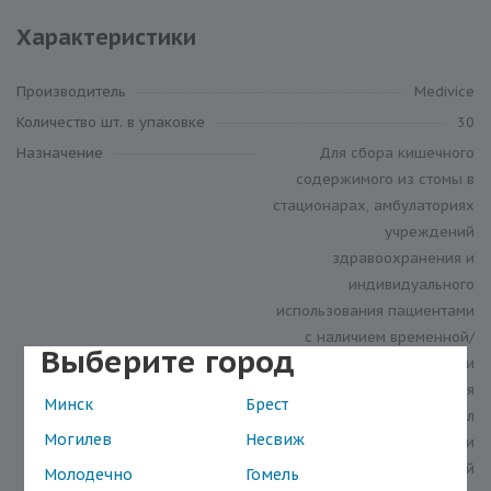
Характеристики
Производитель
Medivice
Количество шт. в упаковке
30
Назначение
Для сбора кишечного
содержимого из стомы в
стационарах, амбулаториях
учреждений
здравоохранения и
индивидуального
использования пациентами
с наличием временной/
Выберите город
постоянной колостомы или
илеостомы. Незаменим для
Минск
Брест
пациентов, у которых стул
Могилев
Несвиж
жидкий многократный и
неоформленный
Молодечно
Гомель