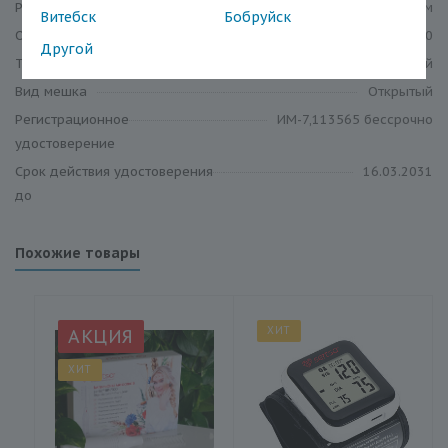
Размер фланца в диаметре
19-64 мм
Витебск
Бобруйск
Объём, мл.
660
Другой
Тип калоприёмника
Дренируемый
Вид мешка
Открытый
Регистрационное
ИМ-7,113565 бессрочно
удостоверение
Срок действия удостоверения
16.03.2031
до
Похожие товары
ХИТ
АКЦИЯ
ХИТ