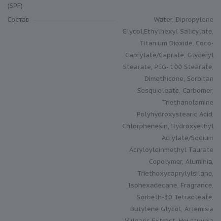
(SPF)
Состав
Water, Dipropylene
Glycol,Ethylhexyl Salicylate,
Titanium Dioxide, Coco-
Caprylate/Caprate, Glyceryl
Stearate, PEG- 100 Stearate,
Dimethicone, Sorbitan
Sesquioleate, Carbomer,
Triethanolamine
Polyhydroxystearic Acid,
Chlorphenesin, Hydroxyethyl
Acrylate/Sodium
Acryloyldinmethyl Taurate
Copolymer, Aluminia,
Triethoxycaprylylsilane,
Isohexadecane, Fragrance,
Sorbeth-30 Tetraoleate,
Butylene Glycol, Artemisia
Vulgaris Extract, Houttuynia