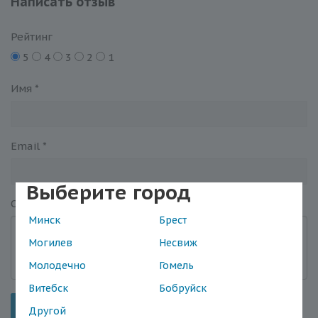
Написать отзыв
Рейтинг
5
4
3
2
1
Имя
*
Email
*
Выберите город
Отзыв
*
Минск
Брест
Могилев
Несвиж
Молодечно
Гомель
Витебск
Бобруйск
Отправить
Другой