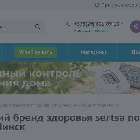
Прием заказов е
+375(29) 601-89-10
Заказать звонок
Успей купить
Магазины
Дос
здоровья sertsa поздравляет с началом учебного года | Минск
й бренд здоровья sertsa по
Минск