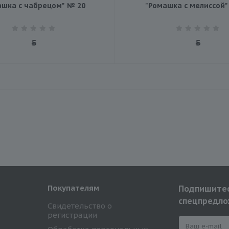
ашка с чабрецом" № 20
"Ромашка с мелиссой"
Покупателям
Подпишитес
спецпредло
Свидетельство о
регистрации