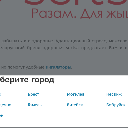
 забывать и о здоровье. Адаптационный стресс, межсез
елорусский бренд здоровья sertsa предлагает Вам и в 
 их помогут удобные
ингаляторы
.
берите город
но подойдут чудесные
травяные чаи
с белорусскими травами
ематоген от sertsa
.
к
Брест
Могилев
Несвиж
Вам и Вашему ребенку не отвлекаться от образовательн
дечно
Гомель
Витебск
Бобруйск
ой