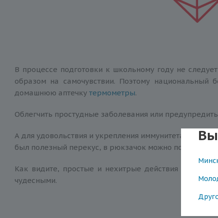
В процессе подготовки к школьному году не следует
образом на самочувствии. Поэтому национальный б
домашнюю аптечку
термометры
.
Облегчить простудные заболевания или предупредить
Вы
А для удовольствия и укрепления иммунитета идеаль
был полезный перекус, в рюкзачок можно положить
г
Минс
Как видите, простые и нехитрые действия помогут 
Моло
чудесными.
Друг