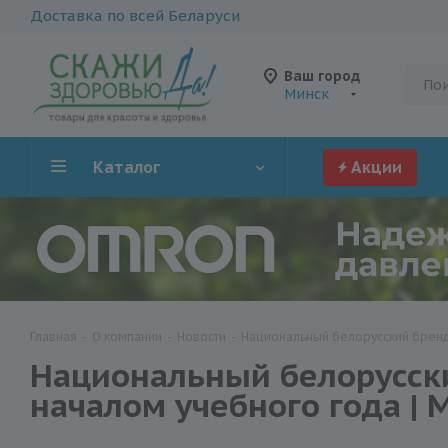
Доставка по всей Беларуси
Ваш город
Минск
Каталог
Акции
Главная
-
О компании
-
Новости
-
Национальный белорусский бренд 
Национальный белорусски
началом учебного года | 