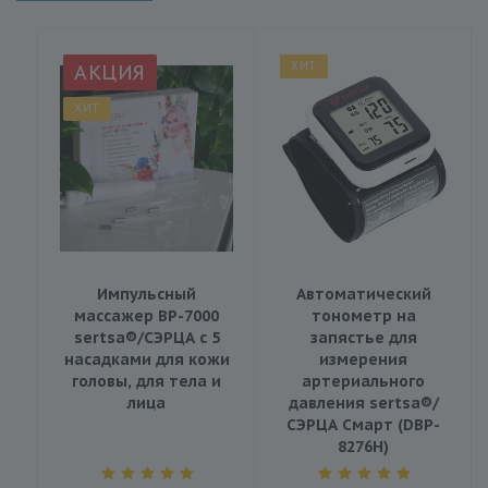
ХИТ
АКЦИЯ
ХИТ
Импульсный
Автоматический
массажер BP-7000
тонометр на
sertsa®/СЭРЦА с 5
запястье для
насадками для кожи
измерения
головы, для тела и
артериального
лица
давления sertsa®/
СЭРЦА Смарт (DBP-
8276H)