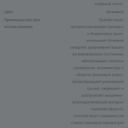
съёмный пелот.
Цвет
Бежевый
Преимущества при
Препятствует
использовании
прогрессированию паховых
и бедренных грыж;
уменьшает болевой
синдром; удерживает грыжу
во вправленном состоянии;
обеспечивает плотное
прилегание аппликатора в
области грыжевых ворот;
предотвращает ущемление
грыжи; защищает и
разгружает мышечно-
апоневротический аппарат
паховой области;
способствует сохранности
стенок пахового канала для