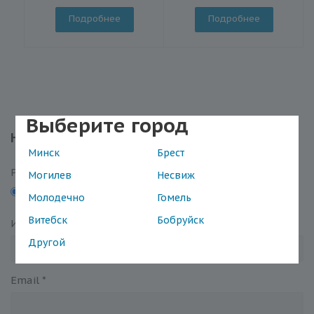
Подробнее
Подробнее
Выберите город
Написать отзыв
Минск
Брест
Рейтинг
Могилев
Несвиж
5
4
3
2
1
Молодечно
Гомель
Витебск
Бобруйск
Имя
*
Другой
Email
*