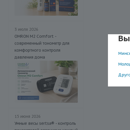
3 июля 2026
Вы
OMRON M2 Comfort -
современный тонометр для
комфортного контроля
Минс
давления дома
Моло
Друг
15 июня 2026
Умные весы sertsa® - контроль