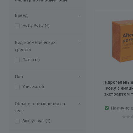
Бренд
Holly Polly (
4
)
Вид косметических
средств
Патчи (
4
)
Пол
Гидрогелевые
Унисекс (
4
)
Polly с ниа
экстрактом т
Область применения на
Наличие 
теле
Вокруг глаз (
4
)