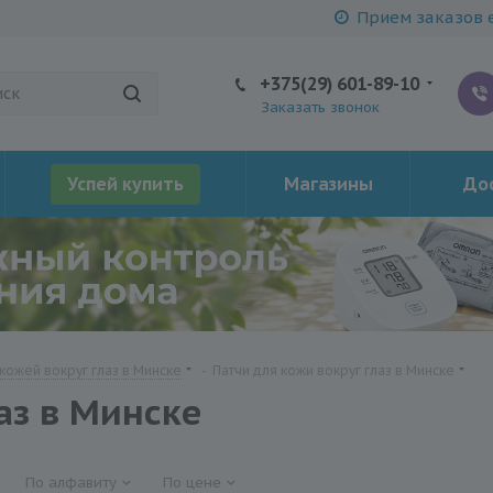
Прием заказов е
+375(29) 601-89-10
Заказать звонок
Успей купить
Магазины
Дос
 кожей вокруг глаз в Минске
-
Патчи для кожи вокруг глаз в Минске
аз в Минске
По алфавиту
По цене