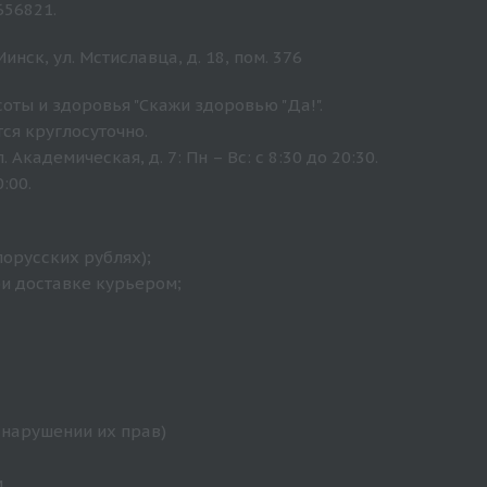
656821.
нск, ул. Мстиславца, д. 18, пом. 376
оты и здоровья "Скажи здоровью "Да!".
ся круглосуточно.
Академическая, д. 7: Пн – Вс: с 8:30 до 20:30.
:00.
лорусских рублях);
ри доставке курьером;
 нарушении их прав)
.