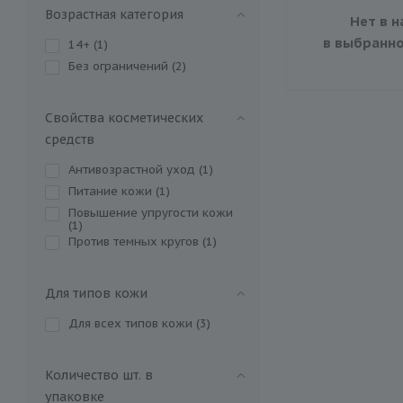
Возрастная категория
Нет в н
в выбранно
14+ (
1
)
Без ограничений (
2
)
Свойства косметических
средств
Антивозрастной уход (
1
)
Питание кожи (
1
)
Повышение упругости кожи
(
1
)
Против темных кругов (
1
)
Для типов кожи
Для всех типов кожи (
3
)
Количество шт. в
упаковке