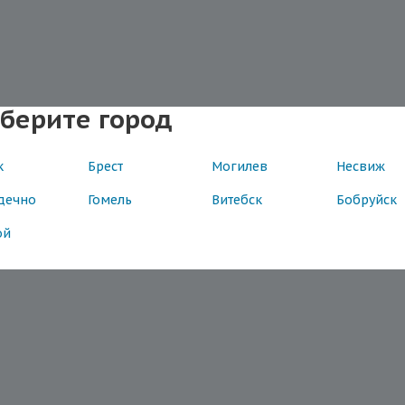
берите город
к
Брест
Могилев
Несвиж
дечно
Гомель
Витебск
Бобруйск
ой