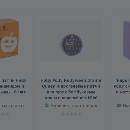
 патчи Holly
Holly Polly Hollyween Drama
Гидрог
цинамидом и
Queen Гидрогелевые патчи
Polly с
ыквы, 60 шт
для глаз с бамбуковым
и экст
углем и коллагеном №60
в магазинах
Наличие в магазинах
На