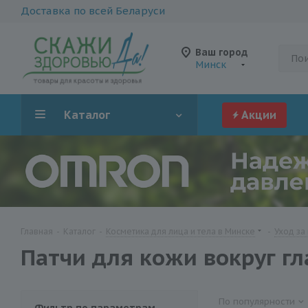
Доставка по всей Беларуси
Ваш город
Минск
Каталог
Акции
Главная
-
Каталог
-
Косметика для лица и тела в Минске
-
Уход за
Патчи для кожи вокруг гл
По популярности
Фильтр по параметрам