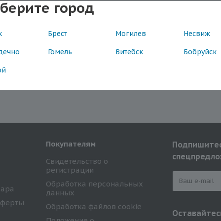
берите город
к
Брест
Могилев
Несвиж
дечно
Гомель
Витебск
Бобруйск
ой
Покупателям
Подпишитес
спецпредло
Свидетельство о
регистрации
Обработка персональных
вара
данных
оферты
Обработка файлов cookie
Оставайтесь
Положение о