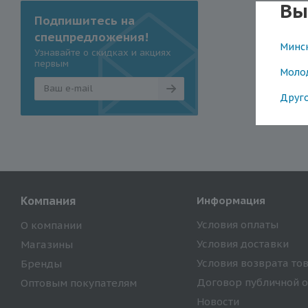
Вы
Подпишитесь на
спецпредложения!
Минс
Узнавайте о скидках и акциях
первым
Моло
Друг
Компания
Информация
Условия оплаты
О компании
Условия доставки
Магазины
Условия возврата то
Бренды
Договор публичной 
Оптовым покупателям
Новости