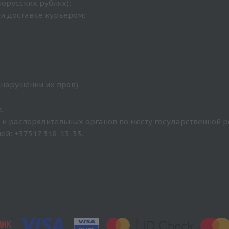
лорусских рублях);
ри доставке курьером;
 нарушении их прав)
.
и распорядительных органов по месту государственной р
й: +37517 318-13-33.