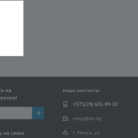
ь на
Наши контакты
жения!
+375(29) 601-89-10
shop@da.by
г. Минск, ул.
 на связи